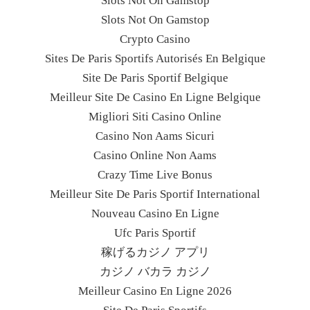
Slots Not On Gamstop
Slots Not On Gamstop
Crypto Casino
Sites De Paris Sportifs Autorisés En Belgique
Site De Paris Sportif Belgique
Meilleur Site De Casino En Ligne Belgique
Migliori Siti Casino Online
Casino Non Aams Sicuri
Casino Online Non Aams
Crazy Time Live Bonus
Meilleur Site De Paris Sportif International
Nouveau Casino En Ligne
Ufc Paris Sportif
稼げるカジノ アプリ
カジノ バカラ カジノ
Meilleur Casino En Ligne 2026