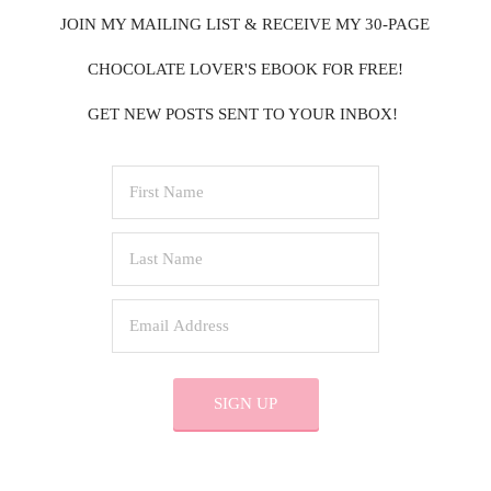
JOIN MY MAILING LIST & RECEIVE MY 30-PAGE
CHOCOLATE LOVER'S EBOOK FOR FREE!
GET NEW POSTS SENT TO YOUR INBOX!
SIGN UP