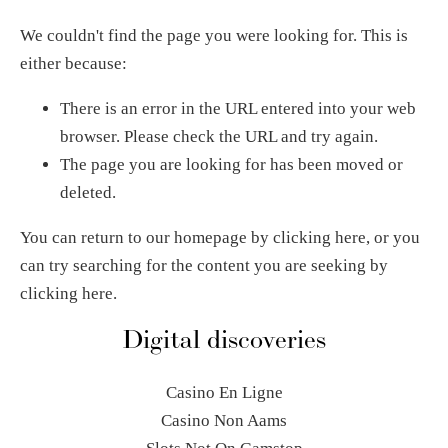
We couldn't find the page you were looking for. This is
either because:
There is an error in the URL entered into your web
browser. Please check the URL and try again.
The page you are looking for has been moved or
deleted.
You can return to our homepage by
clicking here
, or you
can try searching for the content you are seeking by
clicking here
.
Digital discoveries
Casino En Ligne
Casino Non Aams