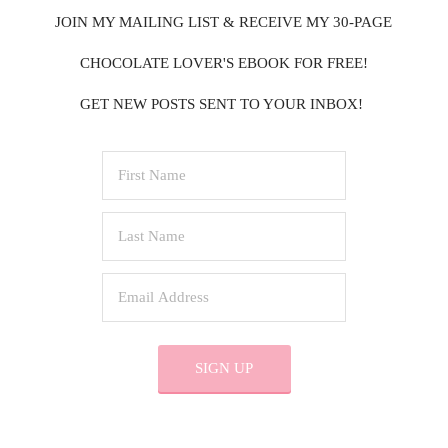
JOIN MY MAILING LIST & RECEIVE MY 30-PAGE
CHOCOLATE LOVER'S EBOOK FOR FREE!
GET NEW POSTS SENT TO YOUR INBOX!
SIGN UP