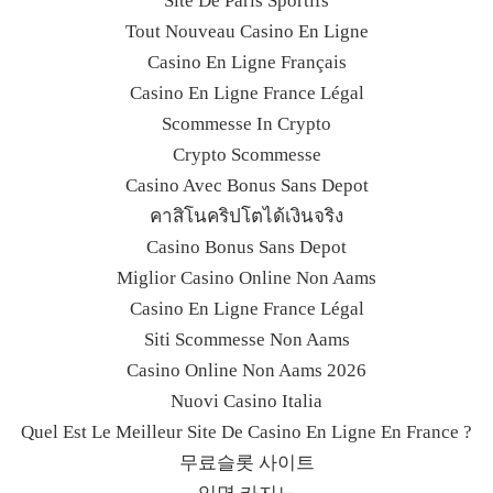
Site De Paris Sportifs
Tout Nouveau Casino En Ligne
Casino En Ligne Français
Casino En Ligne France Légal
Scommesse In Crypto
Crypto Scommesse
Casino Avec Bonus Sans Depot
คาสิโนคริปโตได้เงินจริง
Casino Bonus Sans Depot
Miglior Casino Online Non Aams
Casino En Ligne France Légal
Siti Scommesse Non Aams
Casino Online Non Aams 2026
Nuovi Casino Italia
Quel Est Le Meilleur Site De Casino En Ligne En France ?
무료슬롯 사이트