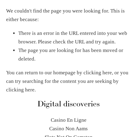
We couldn't find the page you were looking for. This is
either because:
There is an error in the URL entered into your web
browser. Please check the URL and try again.
The page you are looking for has been moved or
deleted.
You can return to our homepage by
clicking here
, or you
can try searching for the content you are seeking by
clicking here
.
Digital discoveries
Casino En Ligne
Casino Non Aams