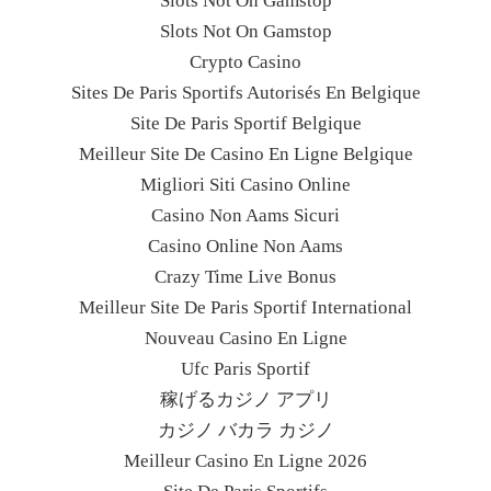
Slots Not On Gamstop
Slots Not On Gamstop
Crypto Casino
Sites De Paris Sportifs Autorisés En Belgique
Site De Paris Sportif Belgique
Meilleur Site De Casino En Ligne Belgique
Migliori Siti Casino Online
Casino Non Aams Sicuri
Casino Online Non Aams
Crazy Time Live Bonus
Meilleur Site De Paris Sportif International
Nouveau Casino En Ligne
Ufc Paris Sportif
稼げるカジノ アプリ
カジノ バカラ カジノ
Meilleur Casino En Ligne 2026