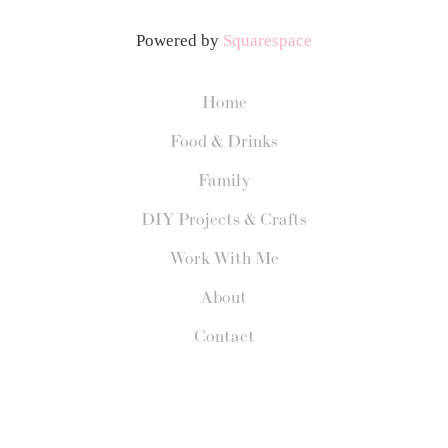
Powered by
Squarespace
Home
Food & Drinks
Family
DIY Projects & Crafts
Work With Me
About
Contact