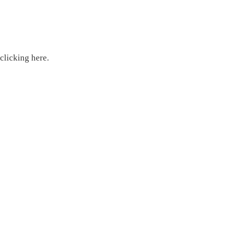
clicking here
.