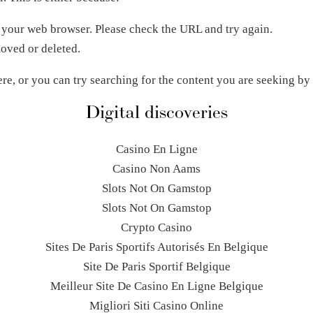
o your web browser. Please check the URL and try again.
oved or deleted.
ere
, or you can try searching for the content you are seeking by
Digital discoveries
Casino En Ligne
Casino Non Aams
Slots Not On Gamstop
Slots Not On Gamstop
Crypto Casino
Sites De Paris Sportifs Autorisés En Belgique
Site De Paris Sportif Belgique
Meilleur Site De Casino En Ligne Belgique
Migliori Siti Casino Online