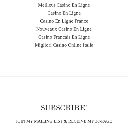
Meilleur Casino En Ligne
Casino En Ligne
Casino En Ligne France
Nouveaux Casino En Ligne
Casino Francais En Ligne
Migliori Casino Online Italia
SUBSCRIBE!
JOIN MY MAILING LIST & RECEIVE MY 30-PAGE