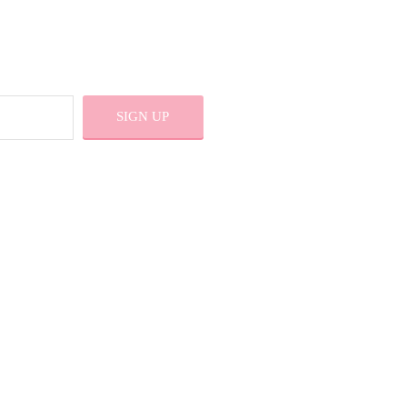
SIGN UP