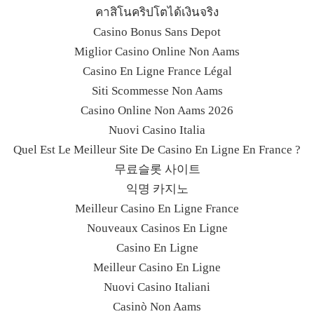
คาสิโนคริปโตได้เงินจริง
Casino Bonus Sans Depot
Miglior Casino Online Non Aams
Casino En Ligne France Légal
Siti Scommesse Non Aams
Casino Online Non Aams 2026
Nuovi Casino Italia
Quel Est Le Meilleur Site De Casino En Ligne En France ?
무료슬롯 사이트
익명 카지노
Meilleur Casino En Ligne France
Nouveaux Casinos En Ligne
Casino En Ligne
Meilleur Casino En Ligne
Nuovi Casino Italiani
Casinò Non Aams