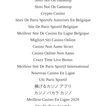
Slots Not On Gamstop
Slots Not On Gamstop
Crypto Casino
Sites De Paris Sportifs Autorisés En Belgique
Site De Paris Sportif Belgique
Meilleur Site De Casino En Ligne Belgique
Migliori Siti Casino Online
Casino Non Aams Sicuri
Casino Online Non Aams
Crazy Time Live Bonus
Meilleur Site De Paris Sportif International
Nouveau Casino En Ligne
Ufc Paris Sportif
稼げるカジノ アプリ
カジノ バカラ カジノ
Meilleur Casino En Ligne 2026