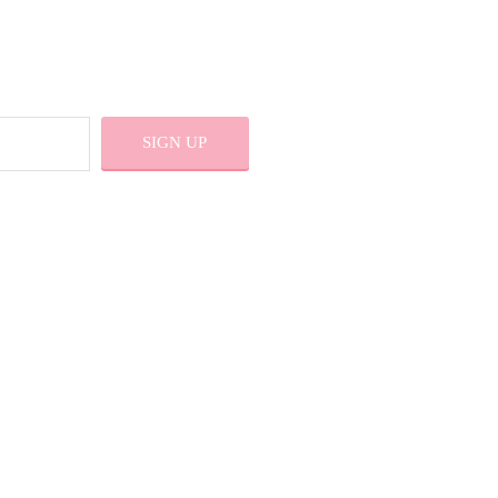
SIGN UP