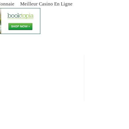
Monnaie
Meilleur Casino En Ligne