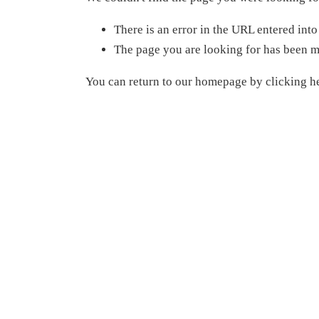
There is an error in the URL entered int
The page you are looking for has been m
You can return to our homepage by
clicking h