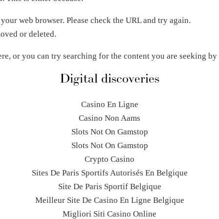
o your web browser. Please check the URL and try again.
oved or deleted.
ere
, or you can try searching for the content you are seeking by
Digital discoveries
Casino En Ligne
Casino Non Aams
Slots Not On Gamstop
Slots Not On Gamstop
Crypto Casino
Sites De Paris Sportifs Autorisés En Belgique
Site De Paris Sportif Belgique
Meilleur Site De Casino En Ligne Belgique
Migliori Siti Casino Online