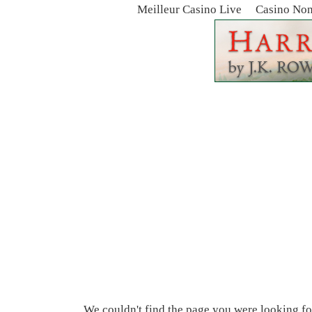
Meilleur Casino Live
Casino No
We couldn't find the page you were looking for