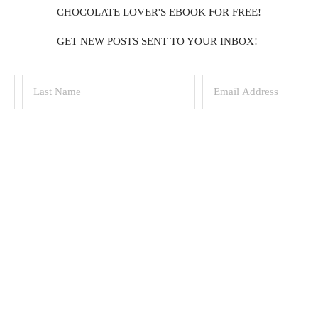
CHOCOLATE LOVER'S EBOOK FOR FREE!
GET NEW POSTS SENT TO YOUR INBOX!