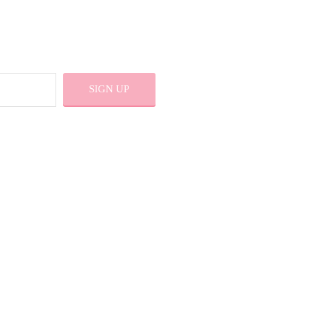
SIGN UP