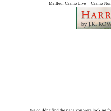
Meilleur Casino Live
Casino No
We couldn't find the page you were looking for