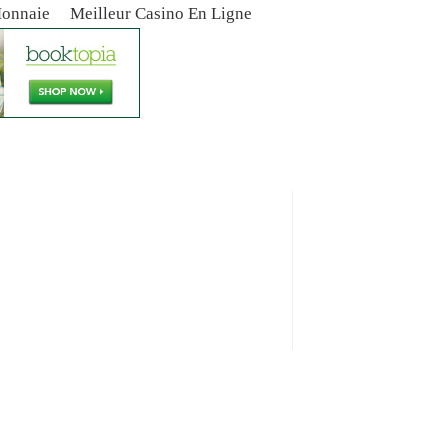
Monnaie
Meilleur Casino En Ligne