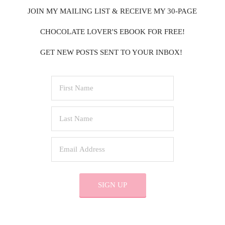
JOIN MY MAILING LIST & RECEIVE MY 30-PAGE
CHOCOLATE LOVER'S EBOOK FOR FREE!
GET NEW POSTS SENT TO YOUR INBOX!
SIGN UP