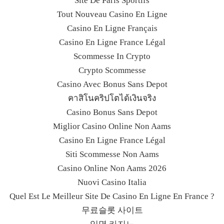
Site De Paris Sportifs
Tout Nouveau Casino En Ligne
Casino En Ligne Français
Casino En Ligne France Légal
Scommesse In Crypto
Crypto Scommesse
Casino Avec Bonus Sans Depot
คาสิโนคริปโตได้เงินจริง
Casino Bonus Sans Depot
Miglior Casino Online Non Aams
Casino En Ligne France Légal
Siti Scommesse Non Aams
Casino Online Non Aams 2026
Nuovi Casino Italia
Quel Est Le Meilleur Site De Casino En Ligne En France ?
무료슬롯 사이트