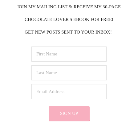
JOIN MY MAILING LIST & RECEIVE MY 30-PAGE
CHOCOLATE LOVER'S EBOOK FOR FREE!
GET NEW POSTS SENT TO YOUR INBOX!
SIGN UP