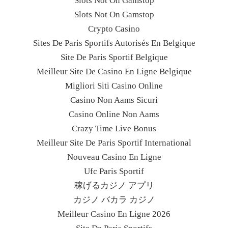
Slots Not On Gamstop
Slots Not On Gamstop
Crypto Casino
Sites De Paris Sportifs Autorisés En Belgique
Site De Paris Sportif Belgique
Meilleur Site De Casino En Ligne Belgique
Migliori Siti Casino Online
Casino Non Aams Sicuri
Casino Online Non Aams
Crazy Time Live Bonus
Meilleur Site De Paris Sportif International
Nouveau Casino En Ligne
Ufc Paris Sportif
稼げるカジノ アプリ
カジノ バカラ カジノ
Meilleur Casino En Ligne 2026