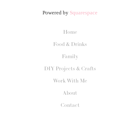
Powered by
Squarespace
Home
Food & Drinks
Family
DIY Projects & Crafts
Work With Me
About
Contact