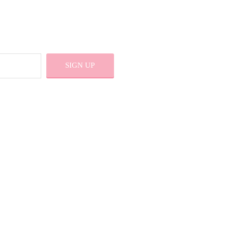
SIGN UP