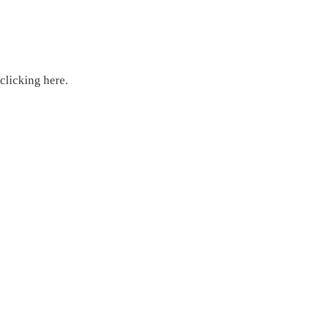
clicking here
.