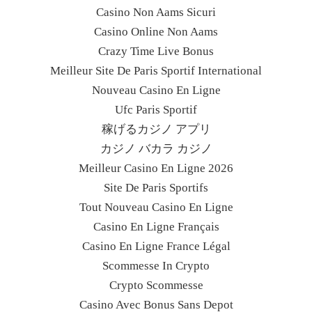
Casino Non Aams Sicuri
Casino Online Non Aams
Crazy Time Live Bonus
Meilleur Site De Paris Sportif International
Nouveau Casino En Ligne
Ufc Paris Sportif
稼げるカジノ アプリ
カジノ バカラ カジノ
Meilleur Casino En Ligne 2026
Site De Paris Sportifs
Tout Nouveau Casino En Ligne
Casino En Ligne Français
Casino En Ligne France Légal
Scommesse In Crypto
Crypto Scommesse
Casino Avec Bonus Sans Depot