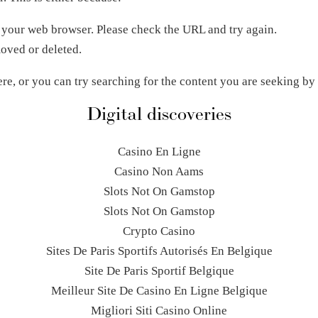
o your web browser. Please check the URL and try again.
oved or deleted.
ere
, or you can try searching for the content you are seeking by
Digital discoveries
Casino En Ligne
Casino Non Aams
Slots Not On Gamstop
Slots Not On Gamstop
Crypto Casino
Sites De Paris Sportifs Autorisés En Belgique
Site De Paris Sportif Belgique
Meilleur Site De Casino En Ligne Belgique
Migliori Siti Casino Online