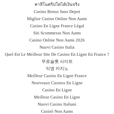
คาสิโนคริปโตได้เงินจริง
Casino Bonus Sans Depot
Miglior Casino Online Non Aams
Casino En Ligne France Légal
Siti Scommesse Non Aams
Casino Online Non Aams 2026
Nuovi Casino Italia
Quel Est Le Meilleur Site De Casino En Ligne En France ?
무료슬롯 사이트
익명 카지노
Meilleur Casino En Ligne France
Nouveaux Casinos En Ligne
Casino En Ligne
Meilleur Casino En Ligne
Nuovi Casino Italiani
Casinò Non Aams