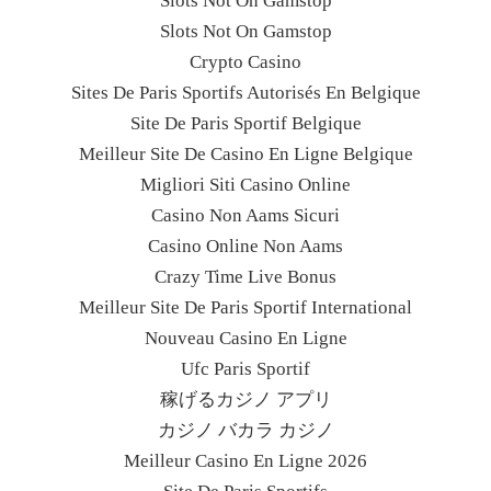
Slots Not On Gamstop
Slots Not On Gamstop
Crypto Casino
Sites De Paris Sportifs Autorisés En Belgique
Site De Paris Sportif Belgique
Meilleur Site De Casino En Ligne Belgique
Migliori Siti Casino Online
Casino Non Aams Sicuri
Casino Online Non Aams
Crazy Time Live Bonus
Meilleur Site De Paris Sportif International
Nouveau Casino En Ligne
Ufc Paris Sportif
稼げるカジノ アプリ
カジノ バカラ カジノ
Meilleur Casino En Ligne 2026