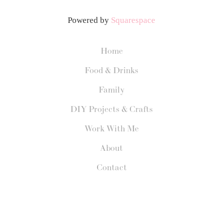
Powered by
Squarespace
Home
Food & Drinks
Family
DIY Projects & Crafts
Work With Me
About
Contact