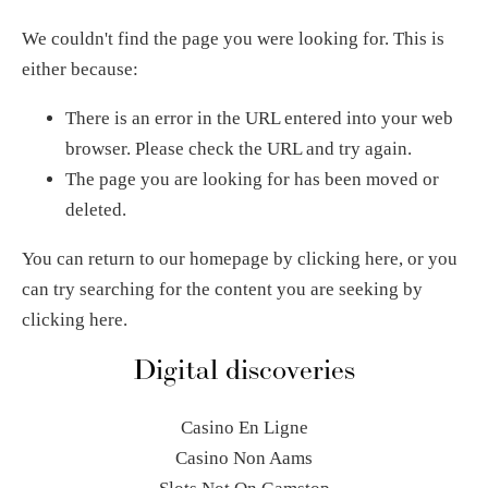
We couldn't find the page you were looking for. This is
either because:
There is an error in the URL entered into your web
browser. Please check the URL and try again.
The page you are looking for has been moved or
deleted.
You can return to our homepage by
clicking here
, or you
can try searching for the content you are seeking by
clicking here
.
Digital discoveries
Casino En Ligne
Casino Non Aams