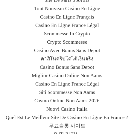
Site De Paris Sportifs
Tout Nouveau Casino En Ligne
Casino En Ligne Français
Casino En Ligne France Légal
Scommesse In Crypto
Crypto Scommesse
Casino Avec Bonus Sans Depot
คาสิโนคริปโตได้เงินจริง
Casino Bonus Sans Depot
Miglior Casino Online Non Aams
Casino En Ligne France Légal
Siti Scommesse Non Aams
Casino Online Non Aams 2026
Nuovi Casino Italia
Quel Est Le Meilleur Site De Casino En Ligne En France ?
무료슬롯 사이트