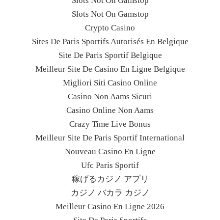
Slots Not On Gamstop
Slots Not On Gamstop
Crypto Casino
Sites De Paris Sportifs Autorisés En Belgique
Site De Paris Sportif Belgique
Meilleur Site De Casino En Ligne Belgique
Migliori Siti Casino Online
Casino Non Aams Sicuri
Casino Online Non Aams
Crazy Time Live Bonus
Meilleur Site De Paris Sportif International
Nouveau Casino En Ligne
Ufc Paris Sportif
稼げるカジノ アプリ
カジノ バカラ カジノ
Meilleur Casino En Ligne 2026