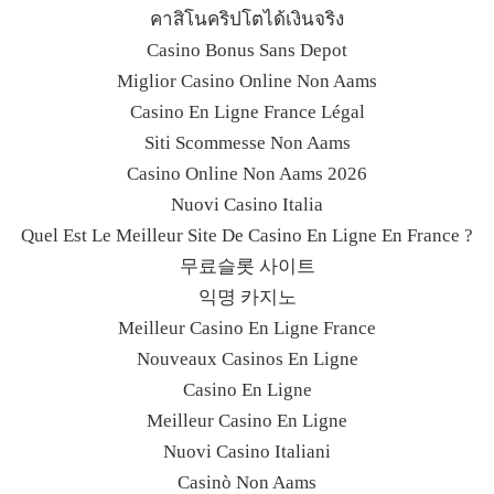
คาสิโนคริปโตได้เงินจริง
Casino Bonus Sans Depot
Miglior Casino Online Non Aams
Casino En Ligne France Légal
Siti Scommesse Non Aams
Casino Online Non Aams 2026
Nuovi Casino Italia
Quel Est Le Meilleur Site De Casino En Ligne En France ?
무료슬롯 사이트
익명 카지노
Meilleur Casino En Ligne France
Nouveaux Casinos En Ligne
Casino En Ligne
Meilleur Casino En Ligne
Nuovi Casino Italiani
Casinò Non Aams