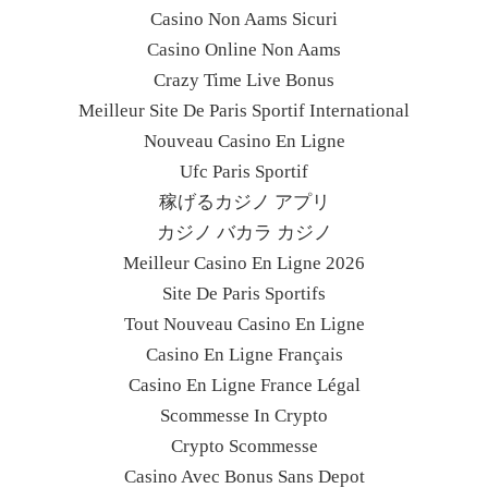
Casino Non Aams Sicuri
Casino Online Non Aams
Crazy Time Live Bonus
Meilleur Site De Paris Sportif International
Nouveau Casino En Ligne
Ufc Paris Sportif
稼げるカジノ アプリ
カジノ バカラ カジノ
Meilleur Casino En Ligne 2026
Site De Paris Sportifs
Tout Nouveau Casino En Ligne
Casino En Ligne Français
Casino En Ligne France Légal
Scommesse In Crypto
Crypto Scommesse
Casino Avec Bonus Sans Depot