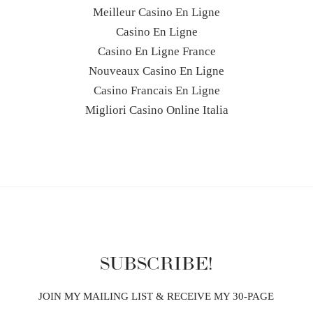
Meilleur Casino En Ligne
Casino En Ligne
Casino En Ligne France
Nouveaux Casino En Ligne
Casino Francais En Ligne
Migliori Casino Online Italia
SUBSCRIBE!
JOIN MY MAILING LIST & RECEIVE MY 30-PAGE