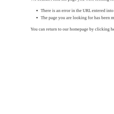
There is an error in the URL entered int
The page you are looking for has been m
You can return to our homepage by
clicking h