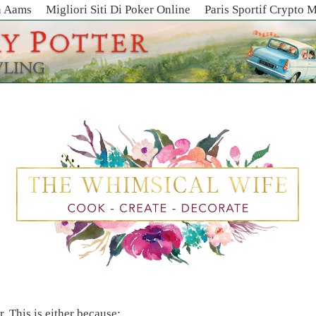
n Aams
Migliori Siti Di Poker Online
Paris Sportif Crypto 
. This is either because: