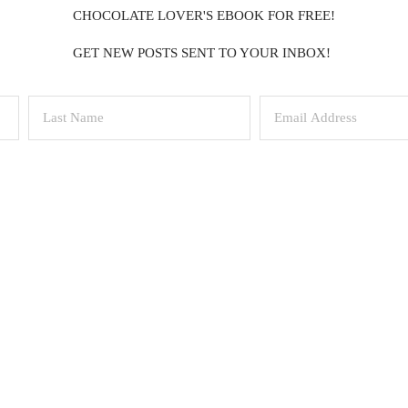
CHOCOLATE LOVER'S EBOOK FOR FREE!
GET NEW POSTS SENT TO YOUR INBOX!