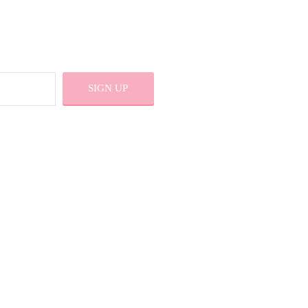
SIGN UP