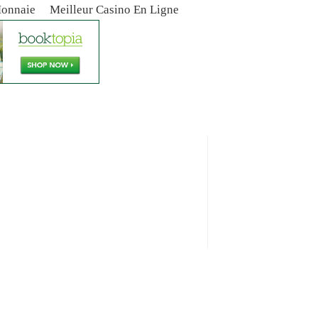
Monnaie
Meilleur Casino En Ligne