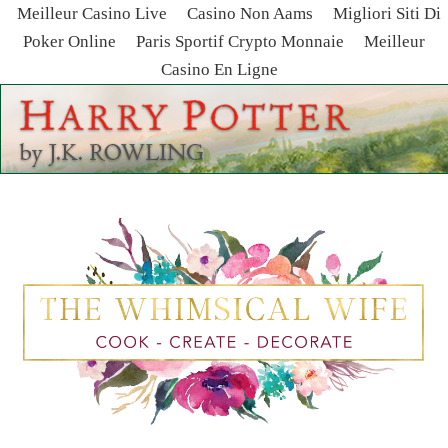
Meilleur Casino Live
Casino Non Aams
Migliori Siti Di
Poker Online
Paris Sportif Crypto Monnaie
Meilleur
Casino En Ligne