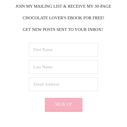
JOIN MY MAILING LIST & RECEIVE MY 30-PAGE
CHOCOLATE LOVER'S EBOOK FOR FREE!
GET NEW POSTS SENT TO YOUR INBOX!
SIGN UP