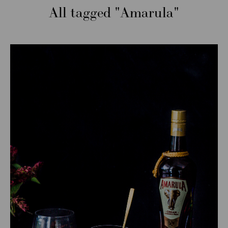
All tagged
Amarula