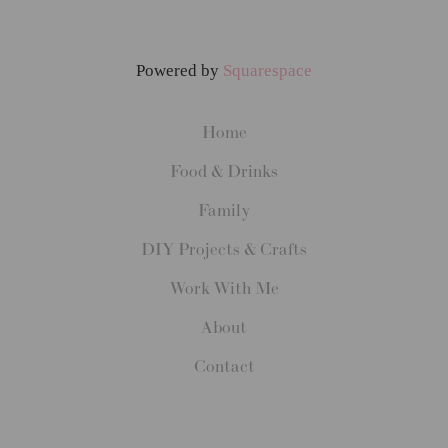
Powered by
Squarespace
Home
Food & Drinks
Family
DIY Projects & Crafts
Work With Me
About
Contact