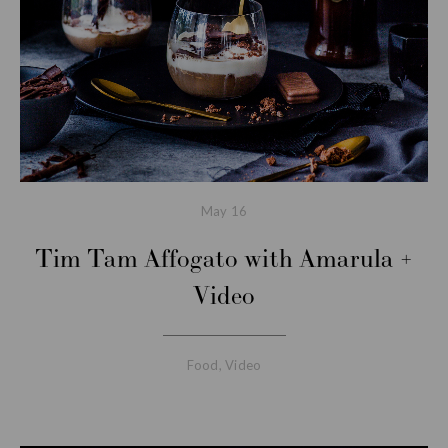
May
16
Tim Tam Affogato with Amarula +
Video
Food
,
Video