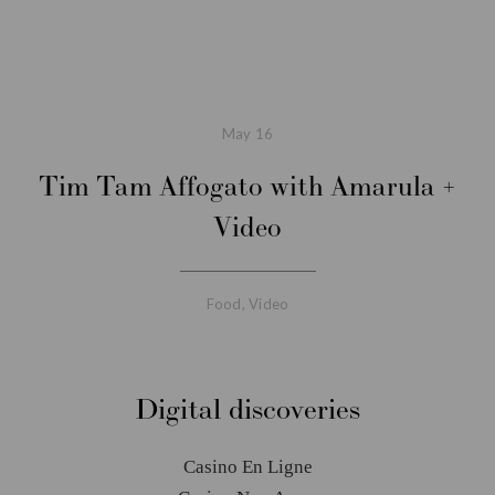
May
16
Tim Tam Affogato with Amarula +
Video
Food
,
Video
Digital discoveries
Casino En Ligne