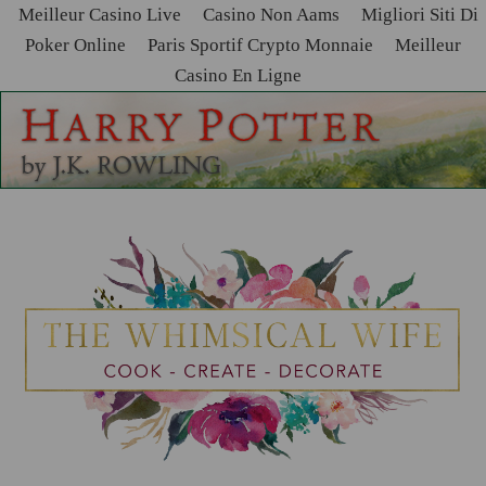
Meilleur Casino Live
Casino Non Aams
Migliori Siti Di
Poker Online
Paris Sportif Crypto Monnaie
Meilleur
Casino En Ligne