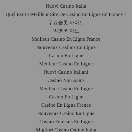
Nuovi Casino Italia
Quel Est Le Meilleur Site De Casino En Ligne En France ?
무료슬롯 사이트
익명 카지노
Meilleur Casino En Ligne France
Nouveaux Casinos En Ligne
Casino En Ligne
Meilleur Casino En Ligne
Nuovi Casino Italiani
Casinò Non Aams
Meilleur Casino En Ligne
Casino En Ligne
Casino En Ligne France
Nouveaux Casino En Ligne
Casino Francais En Ligne
Migliori Casino Online Italia