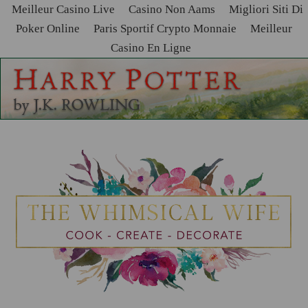
Meilleur Casino Live
Casino Non Aams
Migliori Siti Di
Poker Online
Paris Sportif Crypto Monnaie
Meilleur
Casino En Ligne