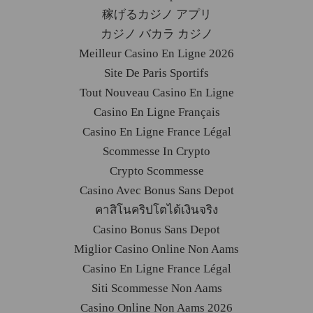
稼げるカジノ アプリ
カジノ バカラ カジノ
Meilleur Casino En Ligne 2026
Site De Paris Sportifs
Tout Nouveau Casino En Ligne
Casino En Ligne Français
Casino En Ligne France Légal
Scommesse In Crypto
Crypto Scommesse
Casino Avec Bonus Sans Depot
คาสิโนคริปโตได้เงินจริง
Casino Bonus Sans Depot
Miglior Casino Online Non Aams
Casino En Ligne France Légal
Siti Scommesse Non Aams
Casino Online Non Aams 2026