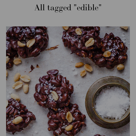
All tagged
edible