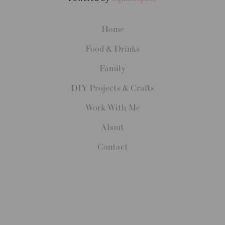
Home
Food & Drinks
Family
DIY Projects & Crafts
Work With Me
About
Contact