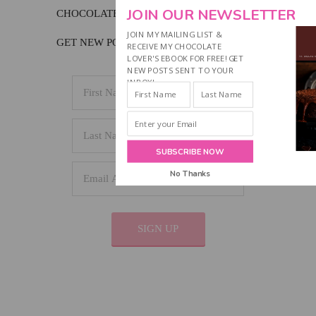
JOIN OUR NEWSLETTER
CHOCOLATE LOVER'S EBOOK FOR FREE!
JOIN MY MAILING LIST &
GET NEW POSTS SENT TO YOUR INBOX!
RECEIVE MY CHOCOLATE
LOVER'S EBOOK FOR FREE! GET
NEW POSTS SENT TO YOUR
INBOX!
SUBSCRIBE NOW
No Thanks
POWERED BY
SIGN UP