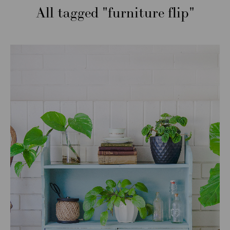
All tagged
furniture flip