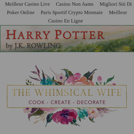
Meilleur Casino Live
Casino Non Aams
Migliori Siti Di
Poker Online
Paris Sportif Crypto Monnaie
Meilleur
Casino En Ligne