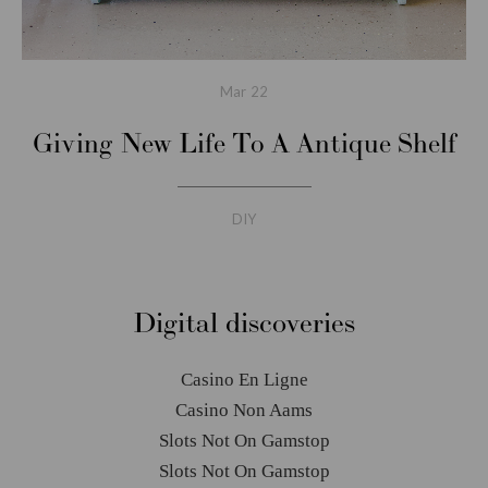
Mar
22
Giving New Life To A Antique Shelf
DIY
Digital discoveries
Casino En Ligne
Casino Non Aams
Slots Not On Gamstop
Slots Not On Gamstop