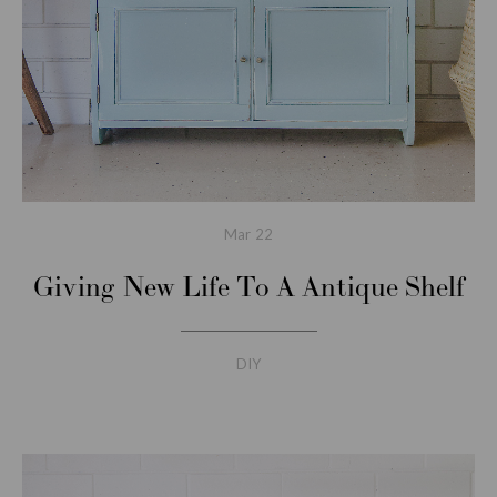
Mar
22
Giving New Life To A Antique Shelf
DIY