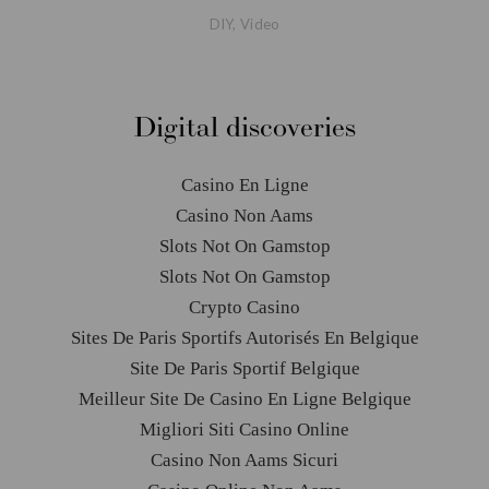
DIY
,
Video
Digital discoveries
Casino En Ligne
Casino Non Aams
Slots Not On Gamstop
Slots Not On Gamstop
Crypto Casino
Sites De Paris Sportifs Autorisés En Belgique
Site De Paris Sportif Belgique
Meilleur Site De Casino En Ligne Belgique
Migliori Siti Casino Online
Casino Non Aams Sicuri