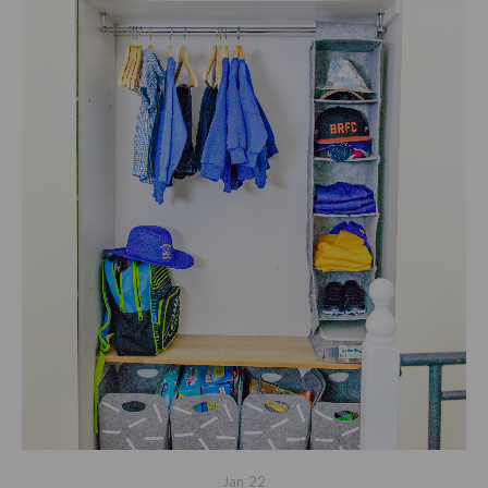
Jan
22