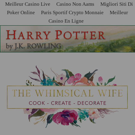
Meilleur Casino Live
Casino Non Aams
Migliori Siti Di
Poker Online
Paris Sportif Crypto Monnaie
Meilleur
Casino En Ligne