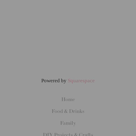
Powered by
Squarespace
Home
Food & Drinks
Family
DIY Projects & Crafts