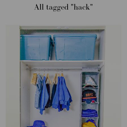
All tagged
hack