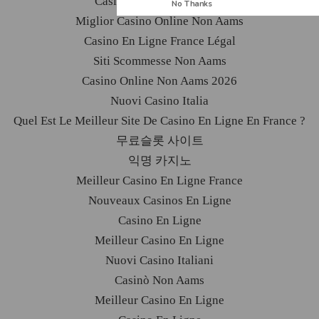
Casino Bonus Sans Depot
No Thanks
Miglior Casino Online Non Aams
POWERED BY
Casino En Ligne France Légal
Siti Scommesse Non Aams
Casino Online Non Aams 2026
Nuovi Casino Italia
Quel Est Le Meilleur Site De Casino En Ligne En France ?
무료슬롯 사이트
익명 카지노
Meilleur Casino En Ligne France
Nouveaux Casinos En Ligne
Casino En Ligne
Meilleur Casino En Ligne
Nuovi Casino Italiani
Casinò Non Aams
Meilleur Casino En Ligne