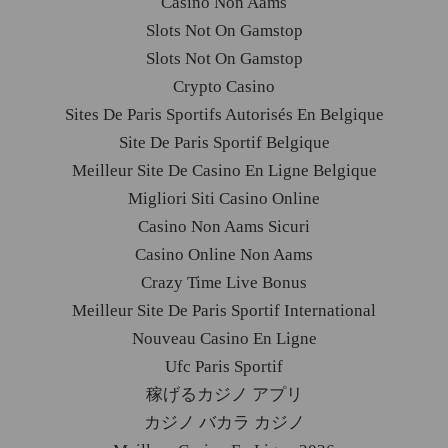
Casino Non Aams
Slots Not On Gamstop
Slots Not On Gamstop
Crypto Casino
Sites De Paris Sportifs Autorisés En Belgique
Site De Paris Sportif Belgique
Meilleur Site De Casino En Ligne Belgique
Migliori Siti Casino Online
Casino Non Aams Sicuri
Casino Online Non Aams
Crazy Time Live Bonus
Meilleur Site De Paris Sportif International
Nouveau Casino En Ligne
Ufc Paris Sportif
稼げるカジノ アプリ
カジノ バカラ カジノ