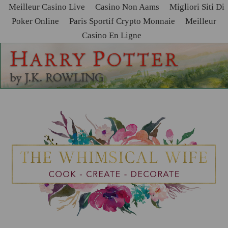
Meilleur Casino Live
Casino Non Aams
Migliori Siti Di
Poker Online
Paris Sportif Crypto Monnaie
Meilleur
Casino En Ligne