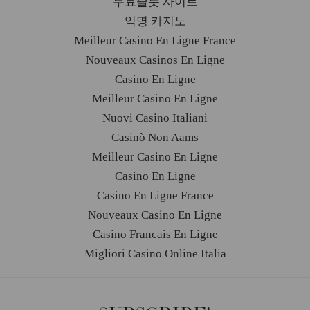
무료슬롯 사이트
익명 카지노
Meilleur Casino En Ligne France
Nouveaux Casinos En Ligne
Casino En Ligne
Meilleur Casino En Ligne
Nuovi Casino Italiani
Casinò Non Aams
Meilleur Casino En Ligne
Casino En Ligne
Casino En Ligne France
Nouveaux Casino En Ligne
Casino Francais En Ligne
Migliori Casino Online Italia