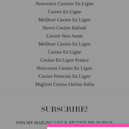
Nouveaux Casinos En Ligne
Casino En Ligne
Meilleur Casino En Ligne
Nuovi Casino Italiani
Casinò Non Aams
Meilleur Casino En Ligne
Casino En Ligne
Casino En Ligne France
Nouveaux Casino En Ligne
Casino Francais En Ligne
Migliori Casino Online Italia
SUBSCRIBE!
JOIN MY MAILING LIST & RECEIVE MY 30-PAGE