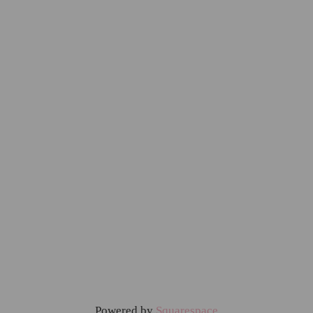
Powered by
Squarespace