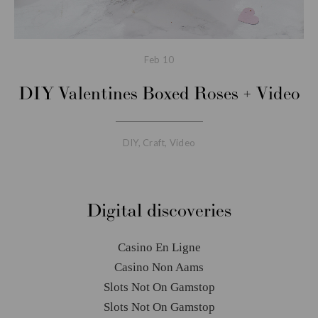
Feb
10
DIY Valentines Boxed Roses + Video
DIY
,
Craft
,
Video
Digital discoveries
Casino En Ligne
Casino Non Aams
Slots Not On Gamstop
Slots Not On Gamstop