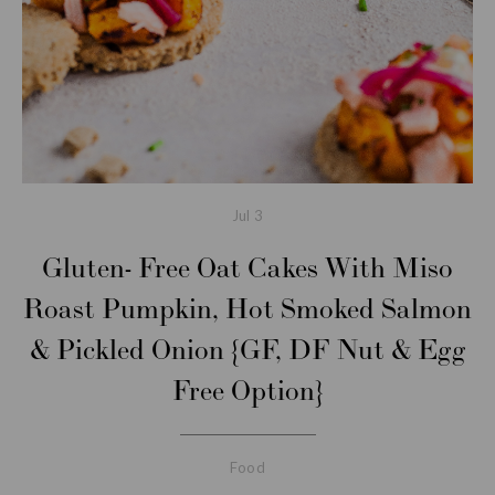
Jul
3
Gluten- Free Oat Cakes With Miso
Roast Pumpkin, Hot Smoked Salmon
& Pickled Onion {GF, DF Nut & Egg
Free Option}
Food