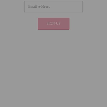
SIGN UP