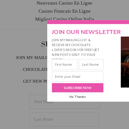
Nouveaux Casino En Ligne
Casino Francais En Ligne
Migliori Casino Online Italia
JOIN OUR NEWSLETTER
JOIN MY MAILING LIST &
SUBSCRIBE!
RECEIVE MY CHOCOLATE
LOVER'S EBOOK FOR FREE! GET
NEW POSTS SENT TO YOUR
JOIN MY MAILING LIST & RECEIVE MY 30-PAGE
INBOX!
CHOCOLATE LOVER'S EBOOK FOR FREE!
GET NEW POSTS SENT TO YOUR INBOX!
SUBSCRIBE NOW
No Thanks
POWERED BY