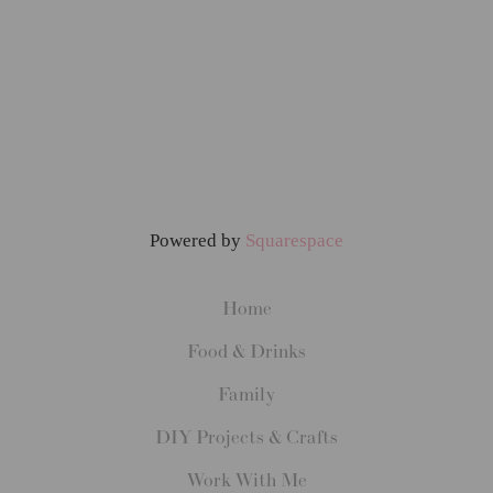
Powered by
Squarespace
Home
Food & Drinks
Family
DIY Projects & Crafts
Work With Me