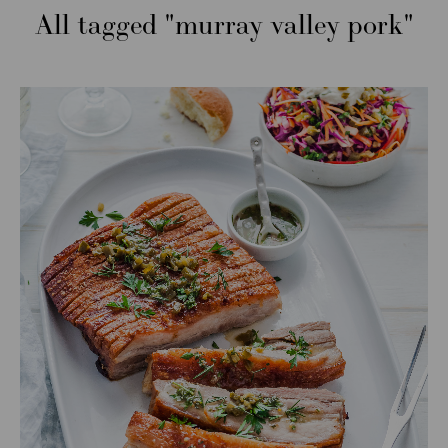
All tagged
murray valley pork