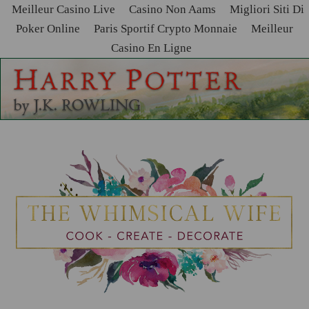
Meilleur Casino Live
Casino Non Aams
Migliori Siti Di
Poker Online
Paris Sportif Crypto Monnaie
Meilleur
Casino En Ligne