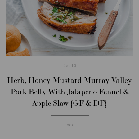
Dec
13
Herb, Honey Mustard Murray Valley
Pork Belly With Jalapeno Fennel &
Apple Slaw {GF & DF}
Food