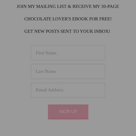
JOIN MY MAILING LIST & RECEIVE MY 30-PAGE
CHOCOLATE LOVER'S EBOOK FOR FREE!
GET NEW POSTS SENT TO YOUR INBOX!
SIGN UP