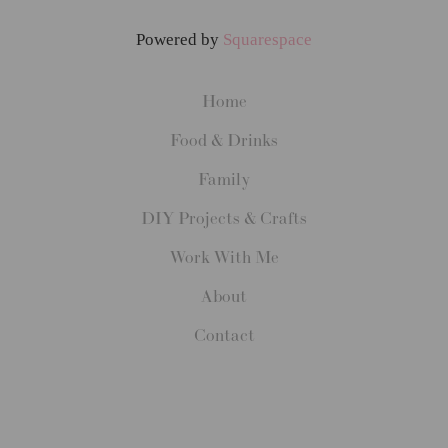
Powered by
Squarespace
Home
Food & Drinks
Family
DIY Projects & Crafts
Work With Me
About
Contact