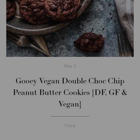
May
3
Gooey Vegan Double Choc Chip
Peanut Butter Cookies {DF, GF &
Vegan}
Food