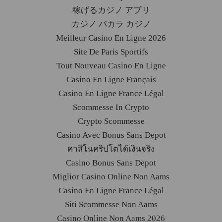
稼げるカジノ アプリ
カジノ バカラ カジノ
Meilleur Casino En Ligne 2026
Site De Paris Sportifs
Tout Nouveau Casino En Ligne
Casino En Ligne Français
Casino En Ligne France Légal
Scommesse In Crypto
Crypto Scommesse
Casino Avec Bonus Sans Depot
คาสิโนคริปโตได้เงินจริง
Casino Bonus Sans Depot
Miglior Casino Online Non Aams
Casino En Ligne France Légal
Siti Scommesse Non Aams
Casino Online Non Aams 2026