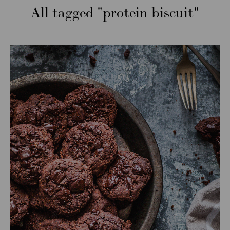
All tagged
protein biscuit