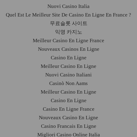
Nuovi Casino Italia
Quel Est Le Meilleur Site De Casino En Ligne En France ?
무료슬롯 사이트
익명 카지노
Meilleur Casino En Ligne France
Nouveaux Casinos En Ligne
Casino En Ligne
Meilleur Casino En Ligne
Nuovi Casino Italiani
Casinò Non Aams
Meilleur Casino En Ligne
Casino En Ligne
Casino En Ligne France
Nouveaux Casino En Ligne
Casino Francais En Ligne
Migliori Casino Online Italia