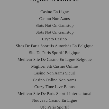
Casino En Ligne
Casino Non Aams
Slots Not On Gamstop
Slots Not On Gamstop
Crypto Casino
Sites De Paris Sportifs Autorisés En Belgique
Site De Paris Sportif Belgique
Meilleur Site De Casino En Ligne Belgique
Migliori Siti Casino Online
Casino Non Aams Sicuri
Casino Online Non Aams
Crazy Time Live Bonus
Meilleur Site De Paris Sportif International
Nouveau Casino En Ligne
Ufc Paris Sportif