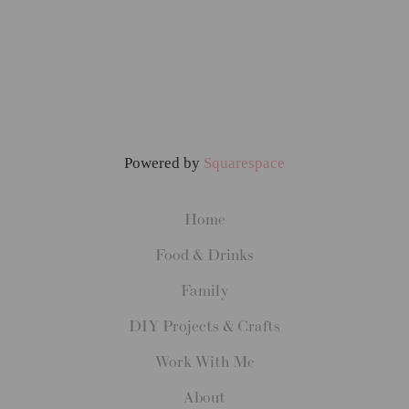
Powered by
Squarespace
Home
Food & Drinks
Family
DIY Projects & Crafts
Work With Me
About