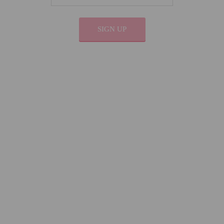
SIGN UP