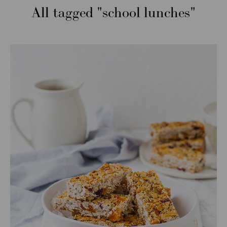
All tagged
school lunches