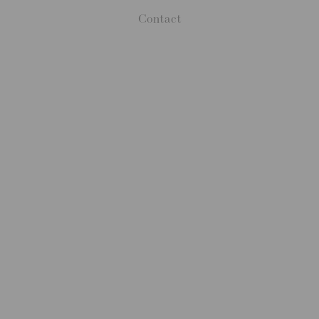
Contact