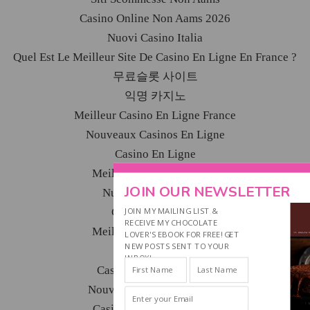
Casino Online Non Aams 2026
Nuovi Casino Italia
Quel Est Le Meilleur Site De Casino En Ligne En France ?
무료슬롯 사이트
익명 카지노
Meilleur Casino En Ligne France
Nouveaux Casinos En Ligne
Casino En Ligne
Meilleur Casino En Ligne
JOIN OUR NEWSLETTER
Nuovi Casino Italiani
Casinò Non Aams
JOIN MY MAILING LIST &
RECEIVE MY CHOCOLATE
Meilleur Casino En Ligne
LOVER'S EBOOK FOR FREE! GET
NEW POSTS SENT TO YOUR
Casino En Ligne
INBOX!
Casino En Ligne France
Nouveaux Casino En Ligne
Casino Francais En Ligne