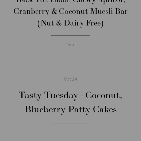
Cranberry & Coconut Muesli Bar
(Nut & Dairy Free)
Food
Oct
24
Tasty Tuesday - Coconut,
Blueberry Patty Cakes