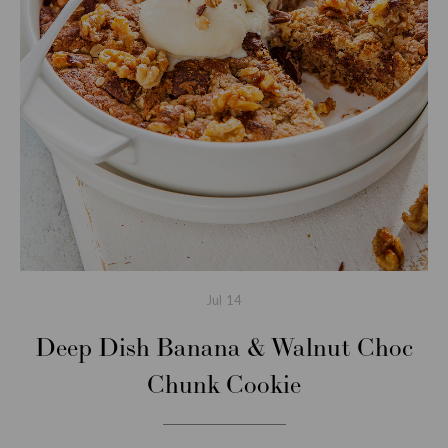
Jul
14
Deep Dish Banana & Walnut Choc
Chunk Cookie