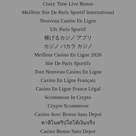
Crazy Time Live Bonus
Meilleur Site De Paris Sportif International
Nouveau Casino En Ligne
Ufc Paris Sportif
稼げるカジノ アプリ
カジノ バカラ カジノ
Meilleur Casino En Ligne 2026
Site De Paris Sportifs
Tout Nouveau Casino En Ligne
Casino En Ligne Français
Casino En Ligne France Légal
Scommesse In Crypto
Crypto Scommesse
Casino Avec Bonus Sans Depot
คาสิโนคริปโตได้เงินจริง
Casino Bonus Sans Depot