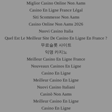
Miglior Casino Online Non Aams
Casino En Ligne France Légal
Siti Scommesse Non Aams
Casino Online Non Aams 2026
Nuovi Casino Italia
Quel Est Le Meilleur Site De Casino En Ligne En France ?
무료슬롯 사이트
익명 카지노
Meilleur Casino En Ligne France
Nouveaux Casinos En Ligne
Casino En Ligne
Meilleur Casino En Ligne
Nuovi Casino Italiani
Casinò Non Aams
Meilleur Casino En Ligne
Casino En Ligne