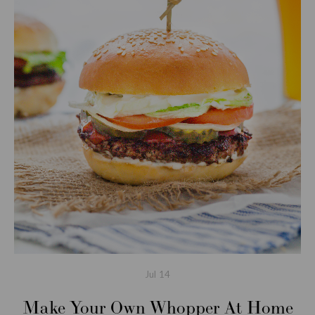
Jul
14
Make Your Own Whopper At Home