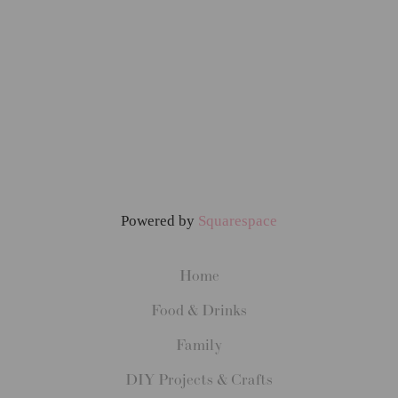
Powered by
Squarespace
Home
Food & Drinks
Family
DIY Projects & Crafts