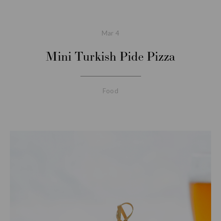
Mar
4
Mini Turkish Pide Pizza
Food