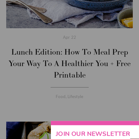
Apr
22
Lunch Edition: How To Meal Prep
Your Way To A Healthier You + Free
Printable
Food
,
Lifestyle
JOIN OUR NEWSLETTER