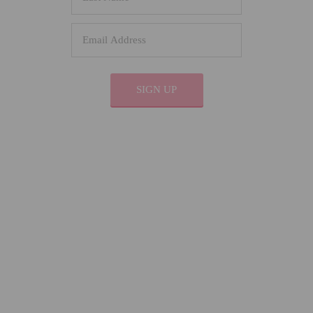
SIGN UP