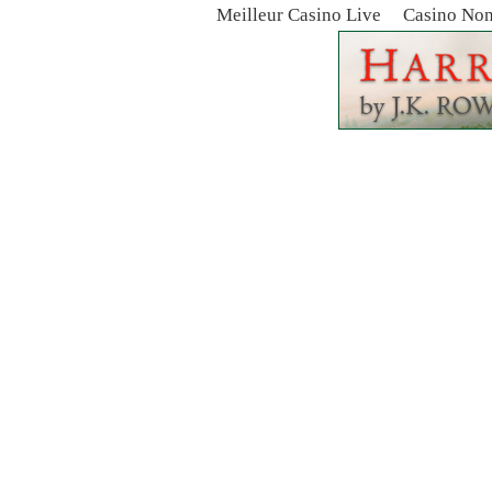
Meilleur Casino Live
Casino No