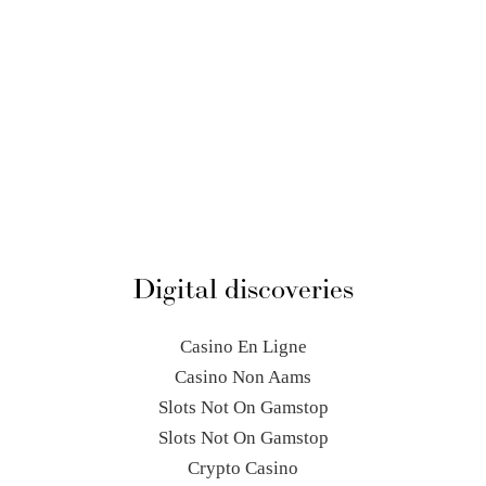
Digital discoveries
Casino En Ligne
Casino Non Aams
Slots Not On Gamstop
Slots Not On Gamstop
Crypto Casino