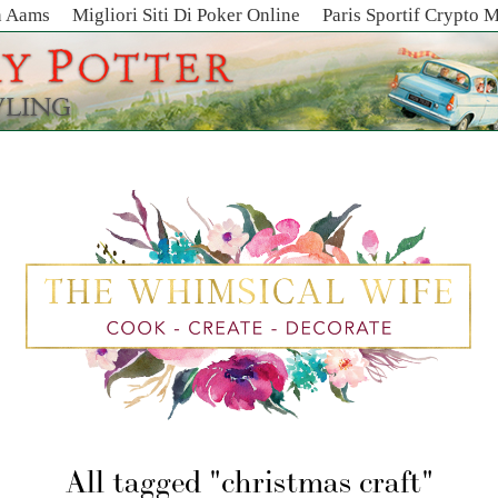
n Aams
Migliori Siti Di Poker Online
Paris Sportif Crypto 
All tagged
christmas craft