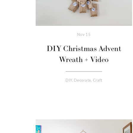
Nov
15
DIY Christmas Advent
Wreath + Video
DIY
,
Decorate
,
Craft