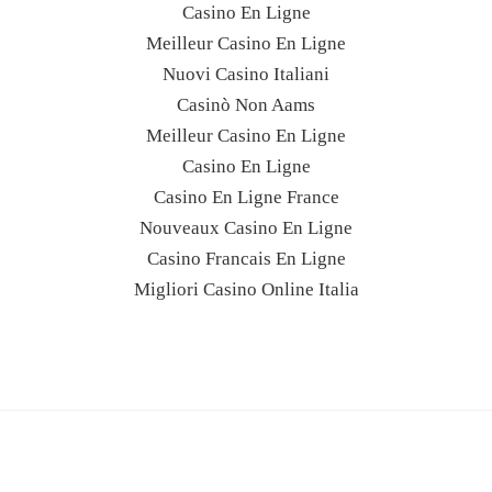
Casino En Ligne
Meilleur Casino En Ligne
Nuovi Casino Italiani
Casinò Non Aams
Meilleur Casino En Ligne
Casino En Ligne
Casino En Ligne France
Nouveaux Casino En Ligne
Casino Francais En Ligne
Migliori Casino Online Italia