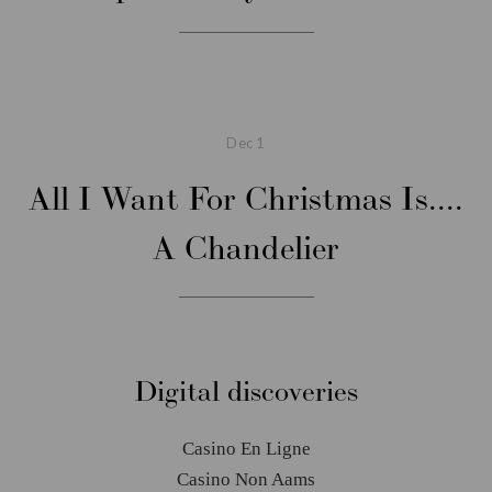
Dec
1
All I Want For Christmas Is....
A Chandelier
Digital discoveries
Casino En Ligne
Casino Non Aams