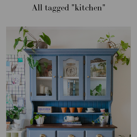
All tagged
kitchen