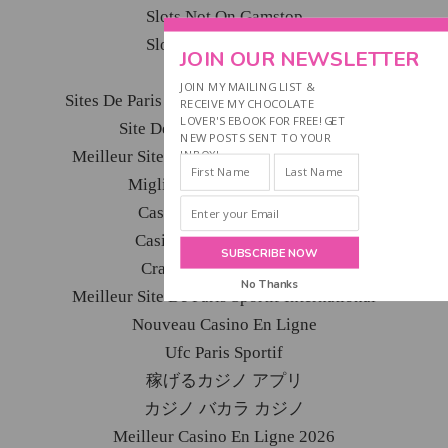
Slots Not On Gamstop
Slots Not On Gamstop
JOIN OUR NEWSLETTER
Crypto Casino
JOIN MY MAILING LIST &
Sites De Paris Sportifs Autorisés En Belgique
RECEIVE MY CHOCOLATE
LOVER'S EBOOK FOR FREE! GET
Site De Paris Sportif Belgique
NEW POSTS SENT TO YOUR
Meilleur Site De Casino En Ligne Belgique
INBOX!
Migliori Siti Casino Online
Casino Non Aams Sicuri
Casino Online Non Aams
SUBSCRIBE NOW
Crazy Time Live Bonus
No Thanks
Meilleur Site De Paris Sportif International
POWERED BY
Nouveau Casino En Ligne
Ufc Paris Sportif
稼げるカジノ アプリ
カジノ バカラ カジノ
Meilleur Casino En Ligne 2026