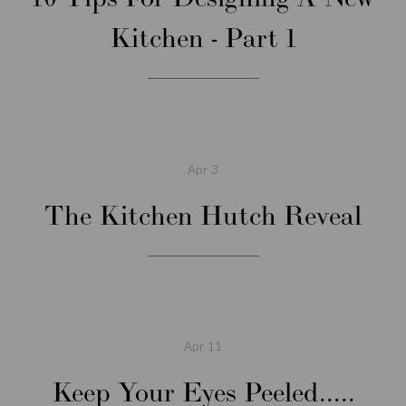
Kitchen - Part 1
Apr
3
The Kitchen Hutch Reveal
Apr
11
Keep Your Eyes Peeled.....