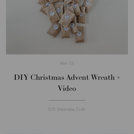
Nov
15
DIY Christmas Advent Wreath +
Video
DIY
,
Decorate
,
Craft