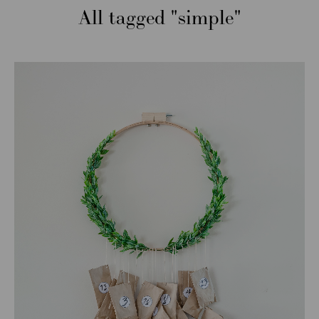
All tagged
simple