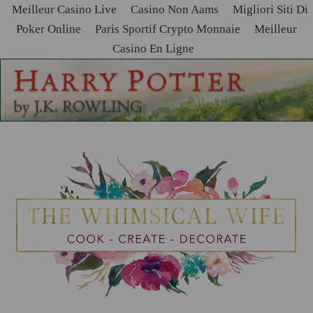
Meilleur Casino Live
Casino Non Aams
Migliori Siti Di
Poker Online
Paris Sportif Crypto Monnaie
Meilleur
Casino En Ligne