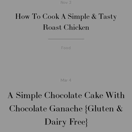
Nov
3
How To Cook A Simple & Tasty
Roast Chicken
Food
Mar
4
A Simple Chocolate Cake With
Chocolate Ganache {Gluten &
Dairy Free}