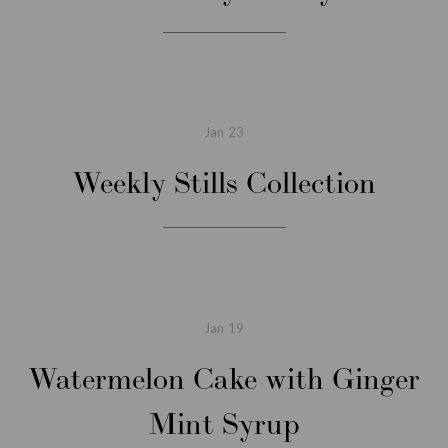
Jan
23
Weekly Stills Collection
Jan
19
Watermelon Cake with Ginger
Mint Syrup