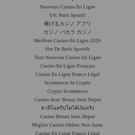
Nouveau Casino En Ligne
Ufc Paris Sportif
稼げるカジノ アプリ
カジノ バカラ カジノ
Meilleur Casino En Ligne 2026
Site De Paris Sportifs
Tout Nouveau Casino En Ligne
Casino En Ligne Français
Casino En Ligne France Légal
Scommesse In Crypto
Crypto Scommesse
Casino Avec Bonus Sans Depot
คาสิโนคริปโตได้เงินจริง
Casino Bonus Sans Depot
Miglior Casino Online Non Aams
Casino En Ligne France Légal