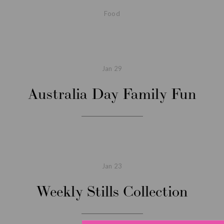
Food
Jan
29
Australia Day Family Fun
Jan
23
Weekly Stills Collection