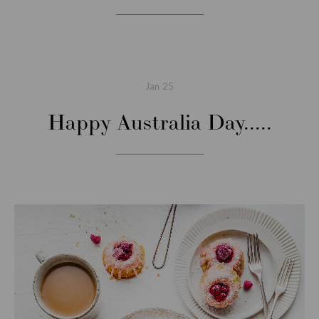
Jan
25
Happy Australia Day.....