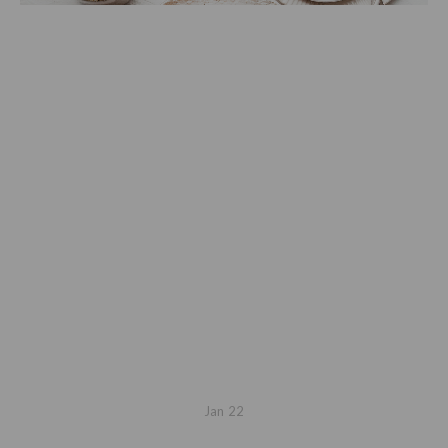
Jan
22