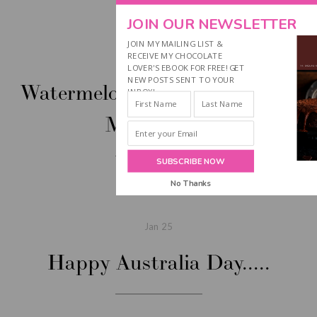
JOIN OUR NEWSLETTER
JOIN MY MAILING LIST &
RECEIVE MY CHOCOLATE
Jan
19
LOVER'S EBOOK FOR FREE! GET
NEW POSTS SENT TO YOUR
Watermelon Cake with Ginger
INBOX!
Mint Syrup
SUBSCRIBE NOW
No Thanks
POWERED BY
Jan
25
Happy Australia Day.....