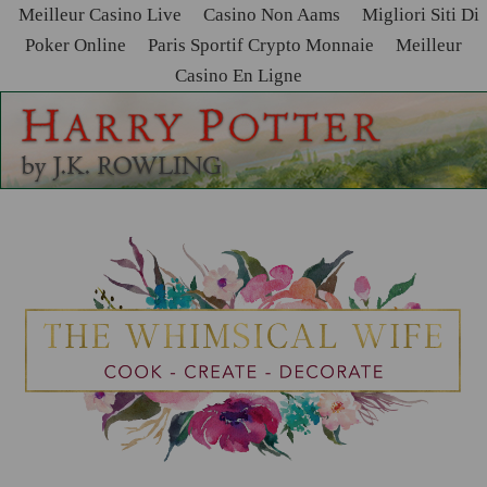
Meilleur Casino Live
Casino Non Aams
Migliori Siti Di
Poker Online
Paris Sportif Crypto Monnaie
Meilleur
Casino En Ligne