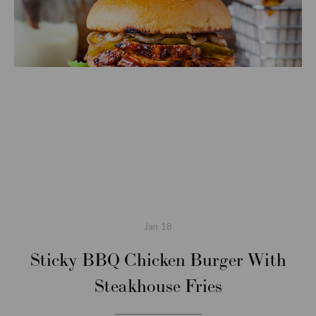
Jan
18
Sticky BBQ Chicken Burger With
Steakhouse Fries